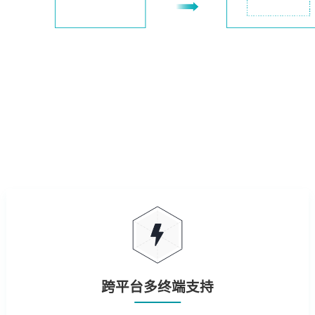
跨平台多终端支持