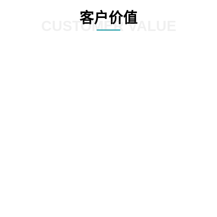
客户价值
CUSTOMER VALUE
：在三维环境中通
机房环境监控可视化管理：在三维环
配线可视化管
、机房、机房子
境中以虚拟现实的方式来展示传统环
能模块以三维
分级直接浏览。
境监控系统，给管理员一个更加贴近
路连接，实现
统计，包括空间
现实场景的操作环境，进一步提升了
（基础布线和
、温湿度分布情
操作体验。极大的提高的机房监控管
效提升数据中
况统计。当上架
理的人性化、真实化。
化时，设备位置
2
03
变更。用户也可
自行调整。