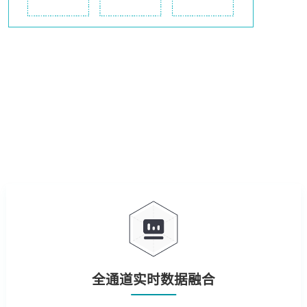
全通道实时数据融合