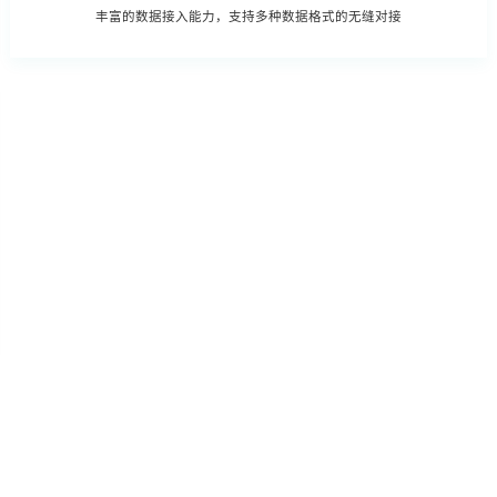
丰富的数据接入能力，支持多种数据格式的无缝对接