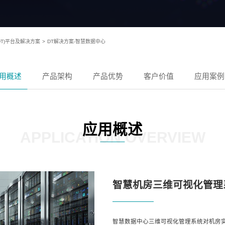
DT)平台及解决方案
>
DT解决方案-智慧数据中心
用概述
产品架构
产品优势
客户价值
应用案例
应用概述
APPLICATION OVERVIEW
智慧机房三维可视化管理
智慧数据中心三维可视化管理系统对机房