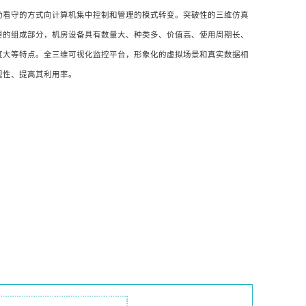
动看守的方式向计算机集中控制和管理的模式转变。突破性的三维仿真
要的组成部分，机房设备具有数量大、种类多、价值高、使用周期长、
度大等特点。全三维可视化监控平台，形象化的虚拟场景和真实数据相
视性、提高其利用率。