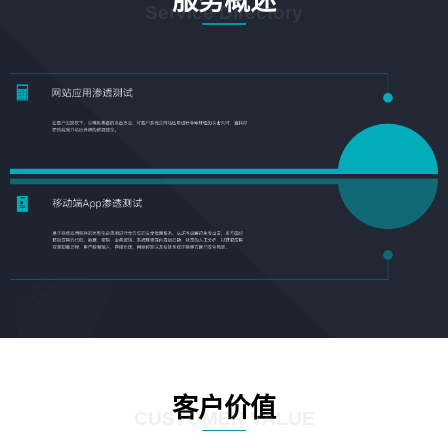
服务概述
Service Directory
客户价值
CUSTOMER VALUE