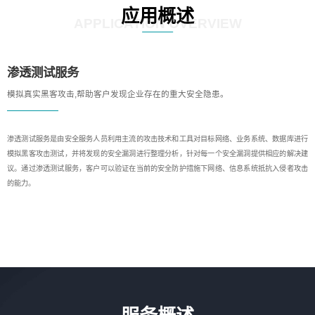
应用概述
APPLICATION OVERVIEW
渗透测试服务
模拟真实黑客攻击,帮助客户发现企业存在的重大安全隐患。
渗透测试服务是由安全服务人员利用主流的攻击技术和工具对目标网络、业务系统、数据库进行
模拟黑客攻击测试，并将发现的安全漏洞进行整理分析，针对每一个安全漏洞提供相应的解决建
议。通过渗透测试服务，客户可以验证在当前的安全防护措施下网络、信息系统抵抗入侵者攻击
的能力。