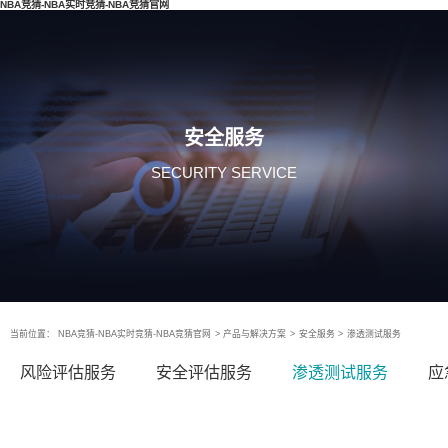
NBA竞猜-NBA实时竞猜-NBA竞猜官网
安全服务
SECURITY SERVICE
当前位置：
NBA竞猜-NBA实时竞猜-NBA竞猜官网
>
产品与解决方案
>
安全服务
>
渗透测试服务
风险评估服务
安全评估服务
渗透测试服务
应