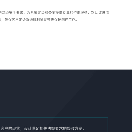
的网络安全要求，为系统定级和备案提供专业的咨询服务，帮助改进流
构，确保客户定级系统顺利通过等级保护测评工作。