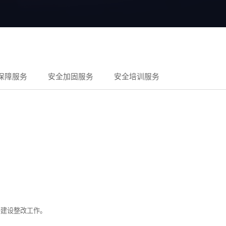
保障服务
安全加固服务
安全培训服务
护建设整改工作。