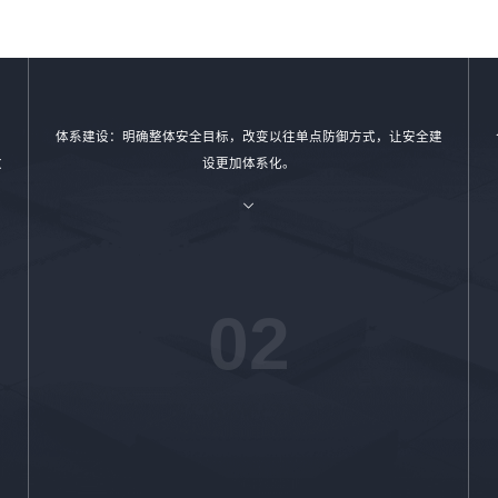
体系建设：明确整体安全目标，改变以往单点防御方式，让安全建
改
设更加体系化。
02