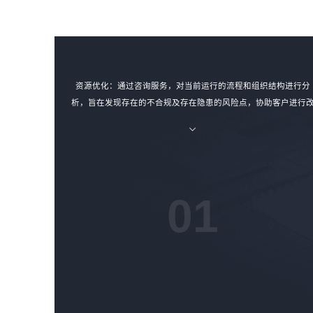
资源优化：通过咨询服务，对当前运行的流程和组织结构进行分
析，旨在发现存在的不合规及存在隐患的风险点，协助客户进行
进，以取得可持续的促进成果，对资源进行合理的优化。
01