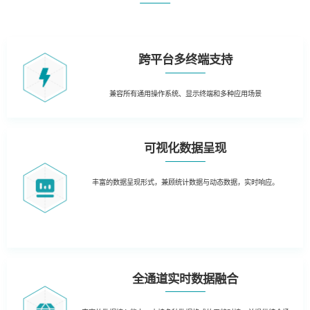
跨平台多终端支持
兼容所有通用操作系统、
显示终端和多种应用场景
可视化数据呈现
丰富的数据呈现形式，兼顾统计数据与动态数据，实时响应。
全通道实时数据融合