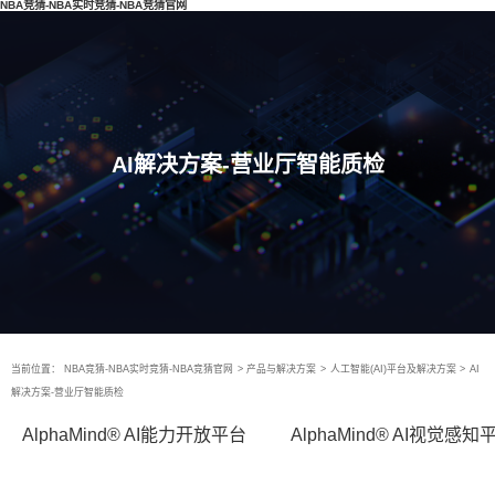
NBA竞猜-NBA实时竞猜-NBA竞猜官网
AI解决方案-营业厅智能质检
当前位置：
NBA竞猜-NBA实时竞猜-NBA竞猜官网
>
产品与解决方案
>
人工智能(AI)平台及解决方案
>
AI
解决方案-营业厅智能质检
AlphaMind® AI能力开放平台
AlphaMind® AI视觉感知