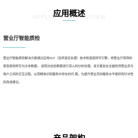
应用概述
APPLICATION OVERVIEW
营业厅智能质检
营业厅智能质检解决方案通过应用NLP（自然语言处理）技术和语音转写引擎，将营业厅现场的
录音高效转写为文本数据， 进而对这些数据进行深入的分析处理。该方案旨在全面检测营业员与
用户之间的交互过程，从而精准识别服务中存在的问 题，为提升营业员的服务水平提供有针对性
的改进建议。