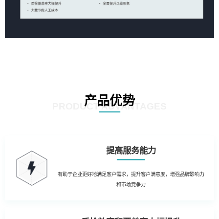
产品优势
PRODUCT ADVANTAGES
提高服务能力
有助于企业更好地满足客户需求，提升客户满意度，增强品牌影响力
和市场竞争力