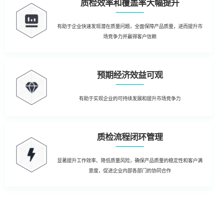
质检效率和覆盖率大幅提升
有助于企业快速发现潜在质量问题，全面保障产品质量，进而提升市
场竞争力并赢得客户信赖
预期经济效益可观
有助于实现企业的可持续发展和提升市场竞争力
质检流程闭环管理
显著提升工作效率、降低质量风险，确保产品质量的稳定性和客户满
意度，促进企业内部各部门的协同合作