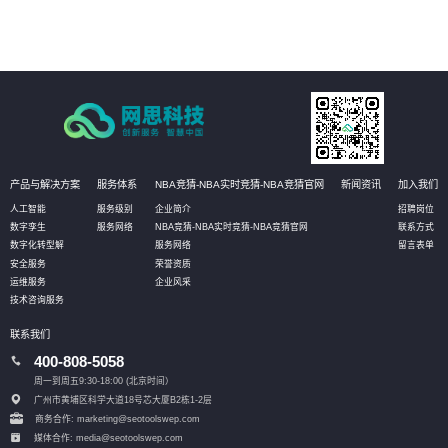
产品与解决方案
服务体系
NBA竞猜-NBA实时竞猜-NBA竞猜官网
新闻资讯
加入我们
人工智能
服务级别
企业简介
招聘岗位
数字孪生
服务网络
NBA竞猜-NBA实时竞猜-NBA竞猜官网
联系方式
数字化转型解
服务网络
留言表单
安全服务
荣誉资质
运维服务
企业风采
技术咨询服务
联系我们
400-808-5058
周一到周五9:30-18:00 (北京时间）
广州市黄埔区科学大道18号芯大厦B2栋1-2层
商务合作: marketing@seotoolswep.com
媒体合作: media@seotoolswep.com