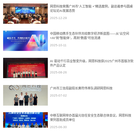
网思科技荣膺广州市“人工智能 +”精选案例，副总裁参与圆桌
论坛论AI发展态势
2025-12-29
中国移动携手生态伙伴共绘数字经济新蓝图——从“云空间
+AI”到“智能体”，再到“数盾”可信流通
2025-10-11
AI 驱动千行百业智变升级，网思科技获2025广州市首版次软
件产品认定
2025-08-26
广州市工信局副局长黄符伟率队调研网思科技
2025-07-02
中移互联网举办首届元信任安全生态联合体会议，网思科技
荣列首批成员单位
2025-06-30