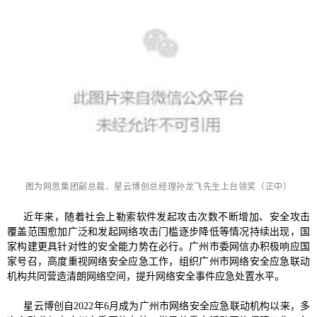
图为网思集团副总裁、星云博创总经理孙龙飞先生上台领奖（正中）
近年来，随着社会上勒索软件发起攻击次数不断增加、安全攻击
覆盖范围愈加广泛和发起网络攻击门槛逐步降低等情况持续出现，国
家构建更具针对性的安全能力势在必行。广州市委网信办积极响应国
家号召，高度重视网络安全应急工作，组织广州市网络安全应急联动
机构共同营造清朗网络空间，提升网络安全事件应急处置水平。
星云博创自2022年6月成为广州市网络安全应急联动机构以来，多