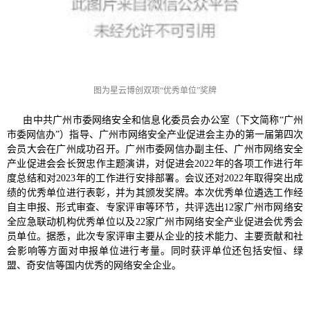
图为星云博创双项“优秀单位”奖牌
由中共广州市委网络安全和信息化委员会办公室（下文简称“广州
市委网信办”）指导、广州市网络安全产业促进会主办的第一届第四次
会员大会在广州成功召开。广州市委网信办副主任、广州市网络安全
产业促进会会长贺忠作主题演讲，对促进会2022年的各项工作进行年
度总结和对2023年的工作进行安排部署。会议还对2022年取得突出成
绩的优秀单位进行表彰，并为其颁发奖牌。本次优秀单位遴选工作经
自主申报、形式审查、专家评审等环节，共评选出12家广州市网络安
全应急联动机构优秀单位以及22家广州市网络安全产业促进会优秀会
员单位。据悉，此次专家评审主要从企业的技术能力、主要贡献和社
会影响等方面对申报单位进行考量。同时获评单位还包括安恒、绿
盟、奇安信等国内优秀的网络安全企业。