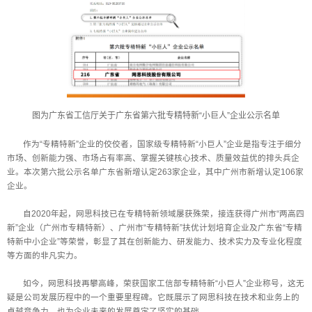
图为广东省工信厅关于广东省第六批专精特新“小巨人”企业公示名单
作为“专精特新”企业的佼佼者，国家级专精特新“小巨人”企业是指专注于细分
市场、创新能力强、市场占有率高、掌握关键核心技术、质量效益优的排头兵企
业。本次第六批公示名单广东省新增认定263家企业，其中广州市新增认定106家
企业。
自2020年起，网思科技已在专精特新领域屡获殊荣，接连获得广州市“两高四
新”企业（广州市专精特新）、广州市“专精特新”扶优计划培育企业及广东省“专精
特新中小企业”等荣誉，彰显了其在创新能力、研发能力、技术实力及专业化程度
等方面的非凡实力。
如今，网思科技再攀高峰，荣获国家工信部专精特新“小巨人”企业称号，这无
疑是公司发展历程中的一个重要里程碑。它既展示了网思科技在技术和业务上的
卓越竞争力，也为企业未来的发展奠定了坚实的基础。