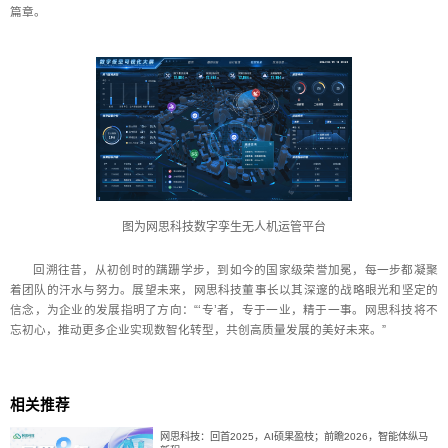
篇章。
图为网思科技数字孪生无人机运管平台
回溯往昔，从初创时的蹒跚学步，到如今的国家级荣誉加冕，每一步都凝聚
着团队的汗水与努力。展望未来，网思科技董事长以其深邃的战略眼光和坚定的
信念，为企业的发展指明了方向：“‘专’者，专于一业，精于一事。网思科技将不
忘初心，推动更多企业实现数智化转型，共创高质量发展的美好未来。”
相关推荐
网思科技：回首2025，AI硕果盈枝；前瞻2026，智能体纵马