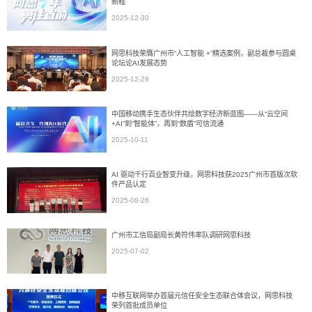
新程
2025-12-30
网思科技荣膺广州市“人工智能 +”精选案例，副总裁参与圆桌
论坛论AI发展态势
2025-12-29
中国移动携手生态伙伴共绘数字经济新蓝图——从“云空间
+AI”到“智能体”，再到“数盾”可信流通
2025-10-11
AI 驱动千行百业智变升级，网思科技获2025广州市首版次软
件产品认定
2025-08-26
广州市工信局副局长黄符伟率队调研网思科技
2025-07-02
中移互联网举办首届元信任安全生态联合体会议，网思科技
荣列首批成员单位