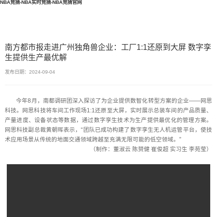
NBA竞猜-NBA实时竞猜-NBA竞猜官网
南方都市报走进广州独角兽企业：工厂1:1还原到大屏 数字孪
生提供生产最优解
发布日期：2024-09-04
今年8月，南都调研团深入探访了为企业提供数智化转型方案的企业——网思
科技。网思科技将车间工作现场1:1还原至大屏，实时展示总装车间的产品质量、
产量进度、设备状态等数据，通过数字孪生技术为生产提供最优化的管理方案。
网思科技副总裁黄朝晖表示，“团队已成功构建了数字孪生无人机运管平台，使技
术应用场景从传统的地面交通领域跨越至充满无限可能的低空领域。”
（制作：董淑云 陈赟健 崔俊超 实习生 李苑莹）