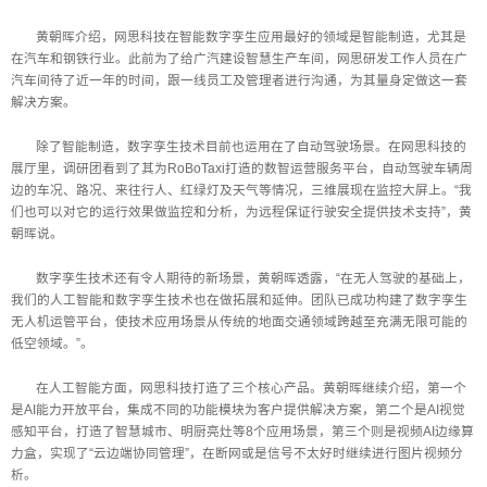
黄朝晖介绍，网思科技在智能数字孪生应用最好的领域是智能制造，尤其是
在汽车和钢铁行业。此前为了给广汽建设智慧生产车间，网思研发工作人员在广
汽车间待了近一年的时间，跟一线员工及管理者进行沟通，为其量身定做这一套
解决方案。
除了智能制造，数字孪生技术目前也运用在了自动驾驶场景。在网思科技的
展厅里，调研团看到了其为RoBoTaxi打造的数智运营服务平台，自动驾驶车辆周
边的车况、路况、来往行人、红绿灯及天气等情况，三维展现在监控大屏上。“我
们也可以对它的运行效果做监控和分析，为远程保证行驶安全提供技术支持”，黄
朝晖说。
数字孪生技术还有令人期待的新场景，黄朝晖透露，“在无人驾驶的基础上，
我们的人工智能和数字孪生技术也在做拓展和延伸。团队已成功构建了数字孪生
无人机运管平台，使技术应用场景从传统的地面交通领域跨越至充满无限可能的
低空领域。”。
在人工智能方面，网思科技打造了三个核心产品。黄朝晖继续介绍，第一个
是AI能力开放平台，集成不同的功能模块为客户提供解决方案，第二个是AI视觉
感知平台，打造了智慧城市、明厨亮灶等8个应用场景，第三个则是视频AI边缘算
力盒，实现了“云边端协同管理”，在断网或是信号不太好时继续进行图片视频分
析。