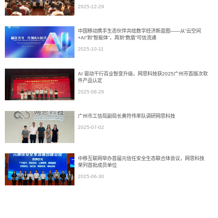
2025-12-29
中国移动携手生态伙伴共绘数字经济新蓝图——从“云空间
+AI”到“智能体”，再到“数盾”可信流通
2025-10-11
AI 驱动千行百业智变升级，网思科技获2025广州市首版次软
件产品认定
2025-08-26
广州市工信局副局长黄符伟率队调研网思科技
2025-07-02
中移互联网举办首届元信任安全生态联合体会议，网思科技
荣列首批成员单位
2025-06-30