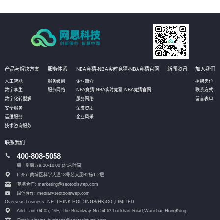
产品与解决方案
服务体系
NBA竞猜-NBA实时竞猜-NBA竞猜官网
新闻资讯
加入我们
人工智能
服务级别
企业简介
招聘岗位
数字孪生
服务网络
NBA竞猜-NBA实时竞猜-NBA竞猜官网
联系方式
数字化转型解
服务网络
留言表单
安全服务
荣誉资质
运维服务
企业风采
技术咨询服务
联系我们
400-808-5058
周一到周五9:30-18:00 (北京时间）
广州市黄埔区科学大道18号芯大厦B2栋1-2层
商务合作: marketing@seotoolswep.com
媒体合作: media@seotoolswep.com
Overseas business: NETTHINK HOLDINGS(HK)CO.,LIMITED
Add: Unit 04-05, 16F, The Broadway No.54-62 Lockhart Road,
Wanchai, HongKong
Email: sinontt_business@seotoolswep.com